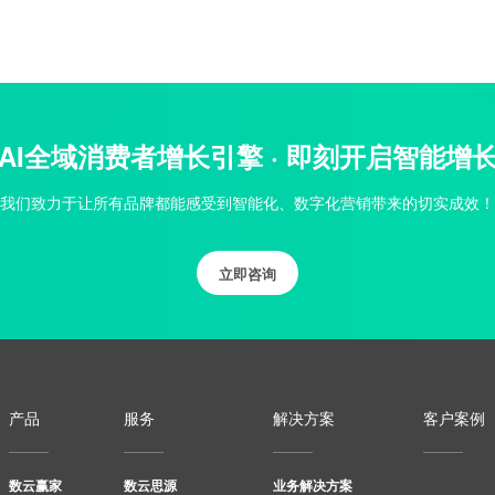
AI全域消费者增长引擎 · 即刻开启智能增
我们致力于让所有品牌都能感受到智能化、数字化营销带来的切实成效！
立即咨询
产品
服务
解决方案
客户案例
数云赢家
数云思源
业务解决方案