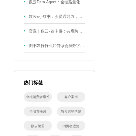
数云Data Agent：全链路量化评测体系，炼就零售数据分析精准力
数云×小红书：会员通能力，重磅发布！
官宣｜数云×连卡佛：共启跨境会员运营新征程，重塑消费联结新体验
图书发行行业如何做会员数字化?河南新华书店给打了个样！
热门标签
全域消费者增长
客户案例
全域直播课
数云营销学院
数云荣誉
消费者运营