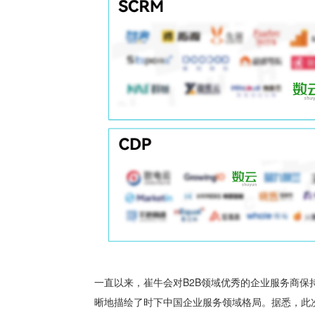
一直以来，崔牛会对B2B领域优秀的企业服务商保持
晰地描绘了时下中国企业服务领域格局。据悉，此次2