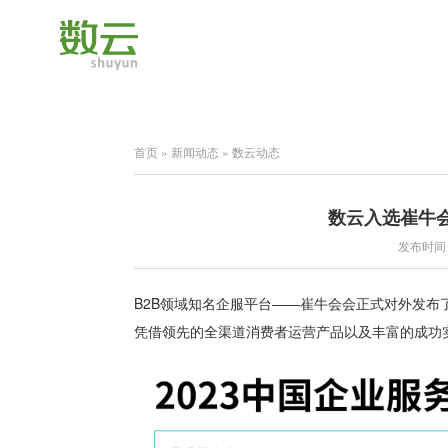
首页
»
新闻动态
»
数云动态
数云入选崔牛会
发布时间：2
B2B领域知名企服平台——崔牛会会正式对外发布
凭借领先的全渠道消费者运营产品以及丰富的成功