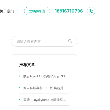
关于我们
18916710796
立即咨询
推荐文章
数云Agent OS亮相华为云INSPIRE创想者大会：以AI重构消费者运营与零售营销新范式
数云私域赢家 · AI 版 焕新升级！
重磅 | Loyaltyforce 与菲律宾零售巨头 SM 集团达成战略合作，携手开启 SMAC 会员数智化运营新征程