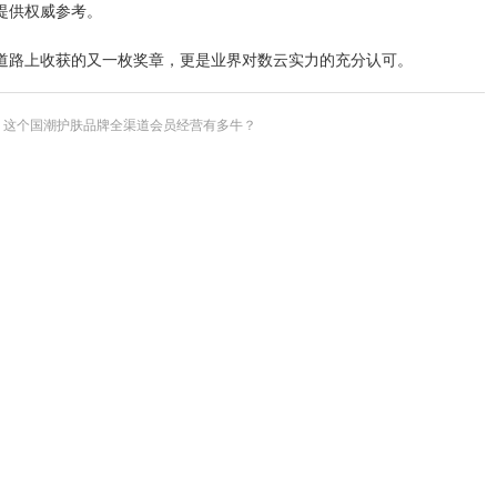
提供权威参考。
道路上收获的又一枚奖章，更是业界对数云实力的充分认可。
%，这个国潮护肤品牌全渠道会员经营有多牛？