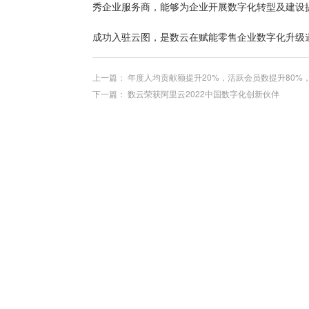
秀企业服务商，能够为企业开展数字化转型及建设
成功入驻云图，是数云在赋能零售企业数字化升级
上一篇：
年度人均贡献额提升20%，活跃会员数提升80
下一篇：
数云荣获阿里云2022中国数字化创新伙伴