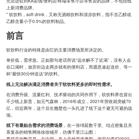
元后进驻到KA卖场/便利店/终端零售小店等售卖的品牌，不包括线
上新消费品牌。
* 软饮料，soft drink，又称无酒精饮料和清凉饮料，指不含乙醇或
乙醇含量小于0.5%的饮料制品。
前言
软饮料行业的特殊是由它的主要消费场景所决定的。
单价低，需求急。正如那句老话所说“远水解不了近渴”，没有人会
在口渴时，放弃街边走两步就有的便利店，而愿意凑起送价、等一
杯“最快30分钟送达”的饮料。
线上无法解决满足消费者关于软饮料更多的即时性需求。
在消费升级、流量红利、技术驱动的共同作用下，软饮料界也冒出
不少线上新贵，如元气森林，2016年成立，2021年营收就突破70
亿，但近两年，这个后生翘楚也一头扎进了线下这个避无可避的战
场。
线下有最贴合需求的消费场景
，在一张绵延数千里、结点密集且关
系复杂的销售网络徐徐铺开，仿佛千里江山图：
看得见的数字是，在中国，有上千种渠道类型。据尼尔森IQ2022