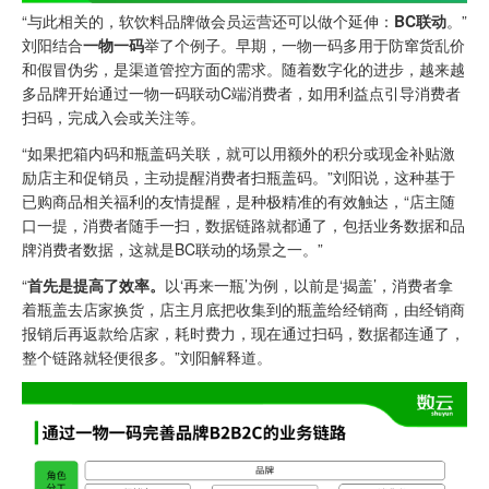
“与此相关的，软饮料品牌做会员运营还可以做个延伸：
BC联动
。”
刘阳结合
一物一码
举了个例子。早期，一物一码多用于防窜货乱价
和假冒伪劣，是渠道管控方面的需求。随着数字化的进步，越来越
多品牌开始通过一物一码联动C端消费者，如用利益点引导消费者
扫码，完成入会或关注等。
“如果把箱内码和瓶盖码关联，就可以用额外的积分或现金补贴激
励店主和促销员，主动提醒消费者扫瓶盖码。”刘阳说，这种基于
已购商品相关福利的友情提醒，是种极精准的有效触达，“店主随
口一提，消费者随手一扫，数据链路就都通了，包括业务数据和品
牌消费者数据，这就是BC联动的场景之一。”
“
首先是提高了效率。
以‘再来一瓶’为例，以前是‘揭盖’，消费者拿
着瓶盖去店家换货，店主月底把收集到的瓶盖给经销商，由经销商
报销后再返款给店家，耗时费力，现在通过扫码，数据都连通了，
整个链路就轻便很多。”刘阳解释道。