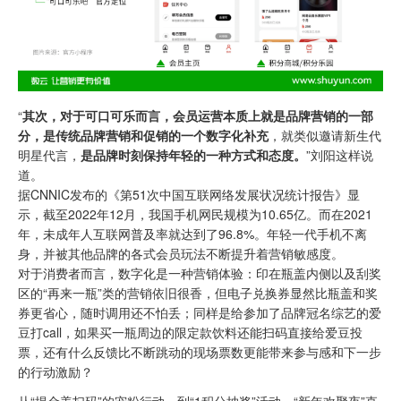
“
其次，对于可口可乐而言，会员运营本质上就是品牌营销的一部
分，是传统品牌营销和促销的一个数字化补充
，就类似邀请新生代
明星代言，
是品牌时刻保持年轻的一种方式和态度。
”刘阳这样说
道。
据CNNIC发布的《第51次中国互联网络发展状况统计报告》显
示，截至2022年12月，我国手机网民规模为10.65亿。而在2021
年，未成年人互联网普及率就达到了96.8%。年轻一代手机不离
身，并被其他品牌的各式会员玩法不断提升着营销敏感度。
对于消费者而言，数字化是一种营销体验：印在瓶盖内侧以及刮奖
区的“再来一瓶”类的营销依旧很香，但电子兑换券显然比瓶盖和奖
券更省心，随时调用还不怕丢；同样是给参加了品牌冠名综艺的爱
豆打call，如果买一瓶周边的限定款饮料还能扫码直接给爱豆投
票，还有什么反馈比不断跳动的现场票数更能带来参与感和下一步
的行动激励？