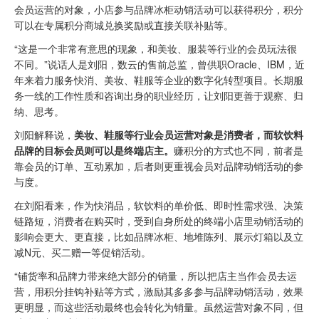
会员运营的对象，小店参与品牌冰柜动销活动可以获得积分，积分
可以在专属积分商城兑换奖励或直接关联补贴等。
“这是一个非常有意思的现象，和美妆、服装等行业的会员玩法很
不同。”说话人是刘阳，数云的售前总监，曾供职Oracle、IBM，近
年来着力服务快消、美妆、鞋服等企业的数字化转型项目。长期服
务一线的工作性质和咨询出身的职业经历，让刘阳更善于观察、归
纳、思考。
刘阳解释说，
美妆、鞋服等行业
会员运营
对象是消费者，而软饮料
品牌的目标会员则可以是终端店主。
赚积分的方式也不同，前者是
靠会员的订单、互动累加，后者则更重视会员对品牌动销活动的参
与度。
在刘阳看来，作为快消品，软饮料的单价低、即时性需求强、决策
链路短，消费者在购买时，受到自身所处的终端小店里动销活动的
影响会更大、更直接，比如品牌冰柜、地堆陈列、展示灯箱以及立
减N元、买二赠一等促销活动。
“铺货率和品牌力带来绝大部分的销量，所以把店主当作会员去运
营，用积分挂钩补贴等方式，激励其多多参与品牌动销活动，效果
更明显，而这些活动最终也会转化为销量。虽然运营对象不同，但