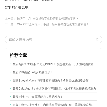
答案都在春风里。
上一篇：
摊牌了！AI+全渠道数字化经营将如何影响零售？
下一篇：
ChatGPT全网爆火，不如一起用营销自动化来改变零售？
推荐文章
数云Agent OS亮相华为云INSPIRE创想者大会：以AI重构消费者运营与零售营销新范式
数云私域赢家 · AI 版 焕新升级！
重磅 | Loyaltyforce 与菲律宾零售巨头 SM 集团达成战略合作，携手开启 SMAC 会员数智化运营新征程
数云Data Agent：全链路量化评测体系，炼就零售数据分析精准力
数云×小红书：会员通能力，重磅发布！
官宣｜数云×连卡佛：共启跨境会员运营新征程，重塑消费联结新体验