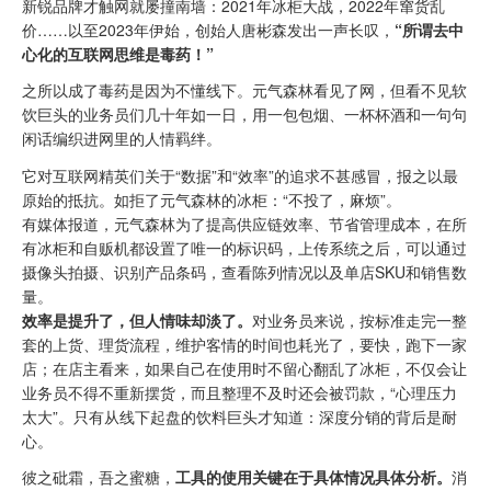
新锐品牌才触网就屡撞南墙：2021年冰柜大战，2022年窜货乱
价……以至2023年伊始，创始人唐彬森发出一声长叹，
“所谓去中
心化的互联网思维是毒药！”
之所以成了毒药是因为不懂线下。元气森林看见了网，但看不见软
饮巨头的业务员们几十年如一日，用一包包烟、一杯杯酒和一句句
闲话编织进网里的人情羁绊。
它对互联网精英们关于“数据”和“效率”的追求不甚感冒，报之以最
原始的抵抗。如拒了元气森林的冰柜：“不投了，麻烦”。
有媒体报道，元气森林为了提高供应链效率、节省管理成本，在所
有冰柜和自贩机都设置了唯一的标识码，上传系统之后，可以通过
摄像头拍摄、识别产品条码，查看陈列情况以及单店SKU和销售数
量。
效率是提升了，但人情味却淡了。
对业务员来说，按标准走完一整
套的上货、理货流程，维护客情的时间也耗光了，要快，跑下一家
店；在店主看来，如果自己在使用时不留心翻乱了冰柜，不仅会让
业务员不得不重新摆货，而且整理不及时还会被罚款，“心理压力
太大”。只有从线下起盘的饮料巨头才知道：深度分销的背后是耐
心。
彼之砒霜，吾之蜜糖，
工具的使用关键在于具体情况具体分析。
消