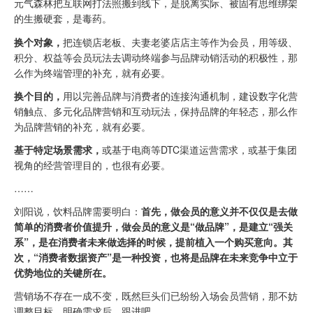
元气森林把互联网打法照搬到线下，是脱离实际、被固有思维绑架
的生搬硬套，是毒药。
换个对象，
把连锁店老板、夫妻老婆店店主等作为会员，用等级、
积分、权益等会员玩法去调动终端参与品牌动销活动的积极性，那
么作为终端管理的补充，就有必要。
换个目的，
用以完善品牌与消费者的连接沟通机制，建设数字化营
销触点、多元化品牌营销和互动玩法，保持品牌的年轻态，那么作
为品牌营销的补充，就有必要。
基于特定场景需求，
或基于电商等DTC渠道运营需求，或基于集团
视角的经营管理目的，也很有必要。
……
刘阳说，饮料品牌需要明白：
首先，做会员的意义并不仅仅是去做
简单的消费者价值提升，做会员的意义是“做品牌”，是建立“强关
系”，是在消费者未来做选择的时候，提前植入一个购买意向。其
次，“消费者数据资产”是一种投资，也将是品牌在未来竞争中立于
优势地位的关键所在。
营销场不存在一成不变，既然巨头们已纷纷入场会员营销，那不妨
调整目标、明确需求后，跟进吧。