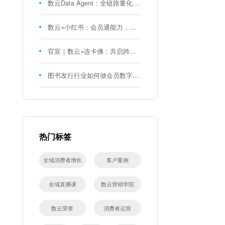
数云Data Agent：全链路量化评测体系，炼就零售数据分析精准力
数云×小红书：会员通能力，重磅发布！
官宣｜数云×连卡佛：共启跨境会员运营新征程，重塑消费联结新体验
图书发行行业如何做会员数字化?河南新华书店给打了个样！
热门标签
全域消费者增长
客户案例
全域直播课
数云营销学院
数云荣誉
消费者运营