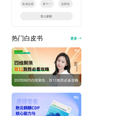
私域运营
双十一
品牌说
数云麒麟
热门白皮书
更多
20250925四维聚焦，双11致胜必备攻略