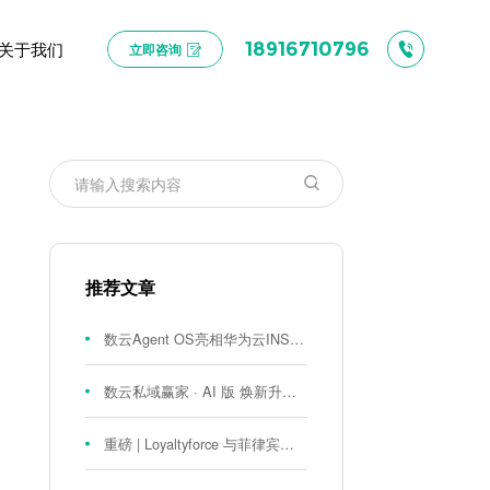
关于我们
18916710796
立即咨询
推荐文章
数云Agent OS亮相华为云INSPIRE创想者大会：以AI重构消费者运营与零售营销新范式
数云私域赢家 · AI 版 焕新升级！
重磅 | Loyaltyforce 与菲律宾零售巨头 SM 集团达成战略合作，携手开启 SMAC 会员数智化运营新征程