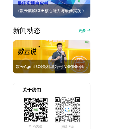
《数云麒麟CDP核心能力与最佳实践 》
新闻动态
更多
数云Agent OS亮相华为云INSPIRE创想者大会：以AI重构消费者运营与零售营销新范式
关于我们
扫码关注
扫码咨询