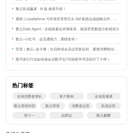
数云私域赢家 · AI 版 焕新升级！
重磅 | Loyaltyforce 与菲律宾零售巨头 SM 集团达成战略合作，携手开启 SMAC 会员数智化运营新征程
数云Data Agent：全链路量化评测体系，炼就零售数据分析精准力
数云×小红书：会员通能力，重磅发布！
官宣｜数云×连卡佛：共启跨境会员运营新征程，重塑消费联结新体验
图书发行行业如何做会员数字化?河南新华书店给打了个样！
热门标签
全域消费者增长
客户案例
全域直播课
数云营销学院
数云荣誉
消费者运营
私域运营
双十一
品牌说
数云麒麟