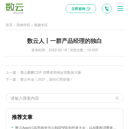
立即咨询
首页
»
营销学院
»
视频专区
数云人丨一群产品经理的独白
发布时间：2022-02-16 / 浏览次数：10,055
上一篇：
数云麒麟CDP-消费者营销运营数据大脑
下一篇：
数云年会丨2021，因你们而骄傲！
推荐文章
数云Agent OS亮相华为云INSPIRE创想者大会：以AI重构消费者运营与零售营销新范式