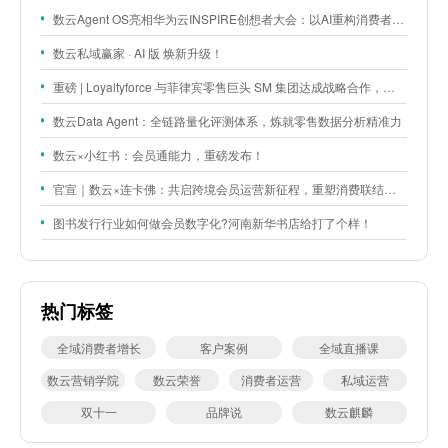
数云Agent OS亮相华为云INSPIRE创想者大会：以AI重构消费者运营与零售营销新范式
数云私域赢家 · AI 版 焕新升级！
重磅 | Loyaltyforce 与菲律宾零售巨头 SM 集团达成战略合作，携手开启 SMAC 会员数智化运营新征程
数云Data Agent：全链路量化评测体系，炼就零售数据分析精准力
数云×小红书：会员通能力，重磅发布！
官宣｜数云×连卡佛：共启跨境会员运营新征程，重塑消费联结新体验
图书发行行业如何做会员数字化?河南新华书店给打了个样！
热门标签
全域消费者增长
客户案例
全域直播课
数云营销学院
数云荣誉
消费者运营
私域运营
双十一
品牌说
数云麒麟