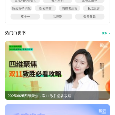
数云营销学院
数云荣誉
消费者运营
私域运营
双十一
品牌说
数云麒麟
热门白皮书
更多
20250925四维聚焦，双11致胜必备攻略