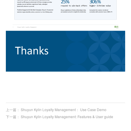
上一篇：
Shuyun Kylin Loyalty Management： Use Case Demo
下一篇：
Shuyun Kylin Loyalty Management: Features & User guide