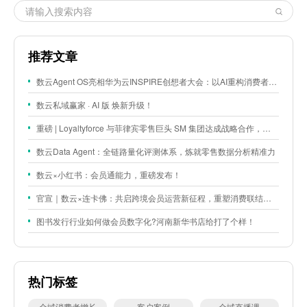
推荐文章
数云Agent OS亮相华为云INSPIRE创想者大会：以AI重构消费者运营与零售营销新范式
数云私域赢家 · AI 版 焕新升级！
重磅 | Loyaltyforce 与菲律宾零售巨头 SM 集团达成战略合作，携手开启 SMAC 会员数智化运营新征程
数云Data Agent：全链路量化评测体系，炼就零售数据分析精准力
数云×小红书：会员通能力，重磅发布！
官宣｜数云×连卡佛：共启跨境会员运营新征程，重塑消费联结新体验
图书发行行业如何做会员数字化?河南新华书店给打了个样！
热门标签
全域消费者增长
客户案例
全域直播课