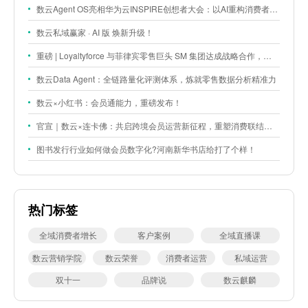
数云Agent OS亮相华为云INSPIRE创想者大会：以AI重构消费者运营与零售营销新范式
数云私域赢家 · AI 版 焕新升级！
重磅 | Loyaltyforce 与菲律宾零售巨头 SM 集团达成战略合作，携手开启 SMAC 会员数智化运营新征程
数云Data Agent：全链路量化评测体系，炼就零售数据分析精准力
数云×小红书：会员通能力，重磅发布！
官宣｜数云×连卡佛：共启跨境会员运营新征程，重塑消费联结新体验
图书发行行业如何做会员数字化?河南新华书店给打了个样！
热门标签
全域消费者增长
客户案例
全域直播课
数云营销学院
数云荣誉
消费者运营
私域运营
双十一
品牌说
数云麒麟