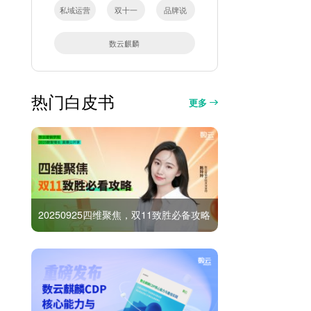
私域运营
双十一
品牌说
数云麒麟
热门白皮书
更多
20250925四维聚焦，双11致胜必备攻略