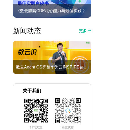
《数云麒麟CDP核心能力与最佳实践 》
新闻动态
更多
数云Agent OS亮相华为云INSPIRE创想者大会：以AI重构消费者运营与零售营销新范式
关于我们
扫码关注
扫码咨询