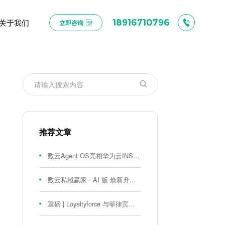
关于我们
18916710796
立即咨询
推荐文章
数云Agent OS亮相华为云INSPIRE创想者大会：以AI重构消费者运营与零售营销新范式
数云私域赢家 · AI 版 焕新升级！
重磅 | Loyaltyforce 与菲律宾零售巨头 SM 集团达成战略合作，携手开启 SMAC 会员数智化运营新征程