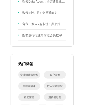
数云Data Agent：全链路量化评测体系，炼就零售数据分析精准力
数云×小红书：会员通能力，重磅发布！
官宣｜数云×连卡佛：共启跨境会员运营新征程，重塑消费联结新体验
图书发行行业如何做会员数字化?河南新华书店给打了个样！
热门标签
全域消费者增长
客户案例
全域直播课
数云营销学院
数云荣誉
消费者运营