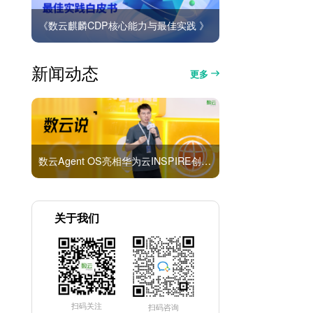
《数云麒麟CDP核心能力与最佳实践 》
新闻动态
更多
数云Agent OS亮相华为云INSPIRE创想者大会：以AI重构消费者运营与零售营销新范式
关于我们
扫码关注
扫码咨询