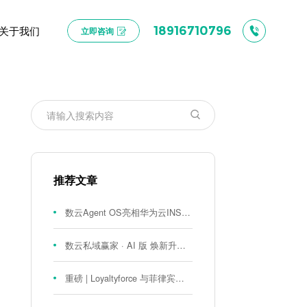
关于我们
18916710796
立即咨询
推荐文章
数云Agent OS亮相华为云INSPIRE创想者大会：以AI重构消费者运营与零售营销新范式
数云私域赢家 · AI 版 焕新升级！
重磅 | Loyaltyforce 与菲律宾零售巨头 SM 集团达成战略合作，携手开启 SMAC 会员数智化运营新征程