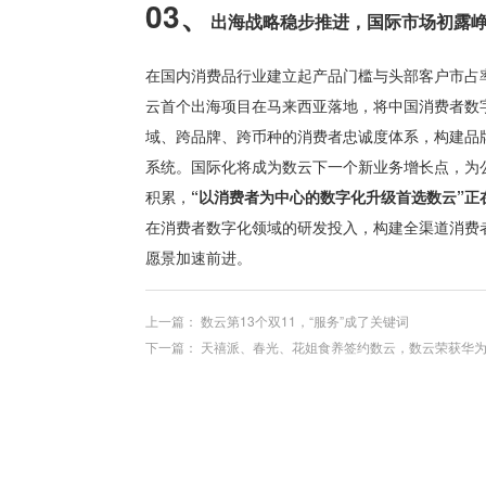
03、
出海战略稳步推进，
国际市场初露
在国内消费品行业建立起产品门槛与头部客户市占
云首个出海项目在马来西亚落地，将中国消费者数
域、跨品牌、跨币种的消费者忠诚度体系，构建品
系统。国际化将成为数云下一个新业务增长点，为
积累，
“以消费者为中心的数字化升级首选数
云”
在消费者数字化领域的研发投入，构建全渠道消费
愿景加速前进。
上一篇：
数云第13个双11，“服务”成了关键词
下一篇：
天禧派、春光、花姐食养签约数云，数云荣获华为云