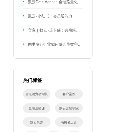
数云Data Agent：全链路量化评测体系，炼就零售数据分析精准力
数云×小红书：会员通能力，重磅发布！
官宣｜数云×连卡佛：共启跨境会员运营新征程，重塑消费联结新体验
图书发行行业如何做会员数字化?河南新华书店给打了个样！
热门标签
全域消费者增长
客户案例
全域直播课
数云营销学院
数云荣誉
消费者运营