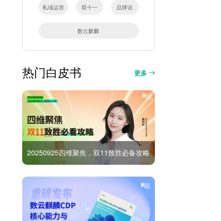
私域运营
双十一
品牌说
数云麒麟
热门白皮书
更多
20250925四维聚焦，双11致胜必备攻略