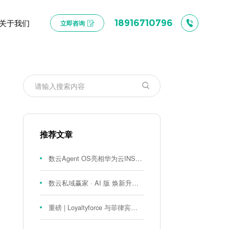
关于我们
18916710796
立即咨询
推荐文章
数云Agent OS亮相华为云INSPIRE创想者大会：以AI重构消费者运营与零售营销新范式
数云私域赢家 · AI 版 焕新升级！
重磅 | Loyaltyforce 与菲律宾零售巨头 SM 集团达成战略合作，携手开启 SMAC 会员数智化运营新征程