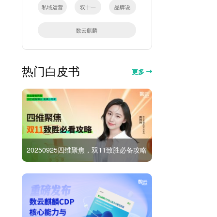
私域运营
双十一
品牌说
数云麒麟
热门白皮书
更多
20250925四维聚焦，双11致胜必备攻略