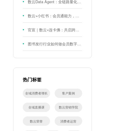
数云Data Agent：全链路量化评测体系，炼就零售数据分析精准力
数云×小红书：会员通能力，重磅发布！
官宣｜数云×连卡佛：共启跨境会员运营新征程，重塑消费联结新体验
图书发行行业如何做会员数字化?河南新华书店给打了个样！
热门标签
全域消费者增长
客户案例
全域直播课
数云营销学院
数云荣誉
消费者运营