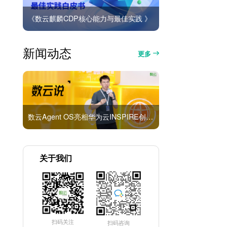
《数云麒麟CDP核心能力与最佳实践 》
新闻动态
更多
数云Agent OS亮相华为云INSPIRE创想者大会：以AI重构消费者运营与零售营销新范式
关于我们
扫码关注
扫码咨询