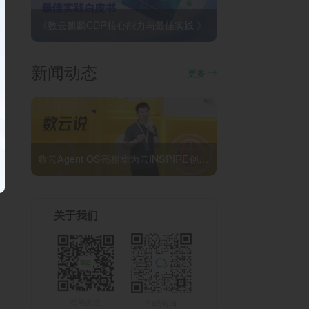
《数云麒麟CDP核心能力与最佳实践 》
新闻动态
更多
数云Agent OS亮相华为云INSPIRE创想者大会：以AI重构消费者运营与零售营销新范式
关于我们
扫码关注
扫码咨询