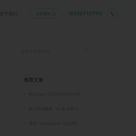
关于我们
18916710796
立即咨询
推荐文章
数云Agent OS亮相华为云INSPIRE创想者大会：以AI重构消费者运营与零售营销新范式
数云私域赢家 · AI 版 焕新升级！
重磅 | Loyaltyforce 与菲律宾零售巨头 SM 集团达成战略合作，携手开启 SMAC 会员数智化运营新征程