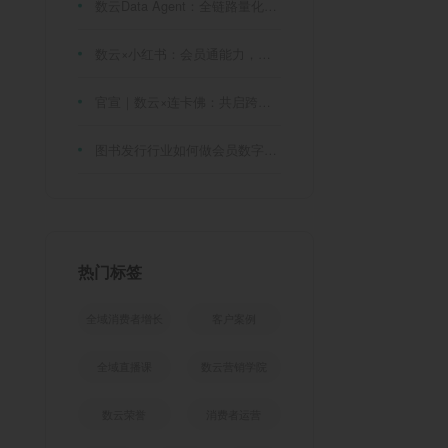
数云Data Agent：全链路量化评测体系，炼就零售数据分析精准力
数云×小红书：会员通能力，重磅发布！
官宣｜数云×连卡佛：共启跨境会员运营新征程，重塑消费联结新体验
图书发行行业如何做会员数字化?河南新华书店给打了个样！
热门标签
全域消费者增长
客户案例
全域直播课
数云营销学院
数云荣誉
消费者运营