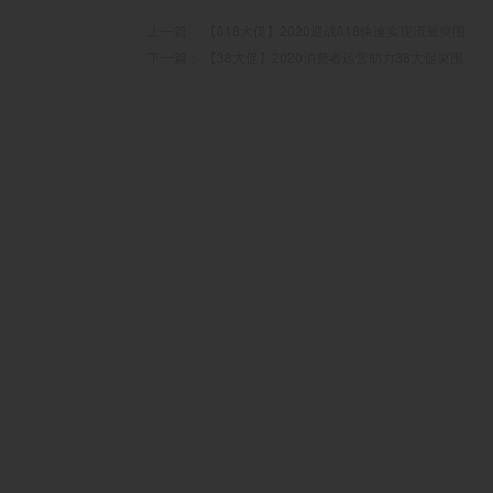
上一篇：
【618大促】2020迎战618快速实现流量突围
下一篇：
【38大促】2020消费者运营助力38大促突围