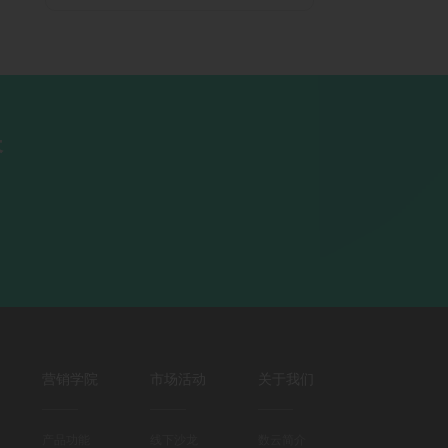
长
营销学院
市场活动
关于我们
产品功能
线下沙龙
数云简介