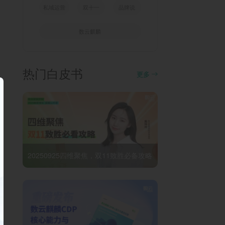
私域运营
双十一
品牌说
数云麒麟
热门白皮书
更多
20250925四维聚焦，双11致胜必备攻略