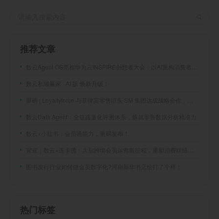
推荐文章
数云Agent OS亮相华为云INSPIRE创想者大会：以AI重构消费者运营与零售营销新范式
数云私域赢家 · AI 版 焕新升级！
重磅 | Loyaltyforce 与菲律宾零售巨头 SM 集团达成战略合作，携手开启 SMAC 会员数智化运营新征程
数云Data Agent：全链路量化评测体系，炼就零售数据分析精准力
数云×小红书：会员通能力，重磅发布！
官宣｜数云×连卡佛：共启跨境会员运营新征程，重塑消费联结新体验
图书发行行业如何做会员数字化?河南新华书店给打了个样！
热门标签