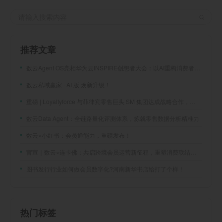
推荐文章
数云Agent OS亮相华为云INSPIRE创想者大会：以AI重构消费者运营与零售营销新范式
数云私域赢家 · AI 版 焕新升级！
重磅 | Loyaltyforce 与菲律宾零售巨头 SM 集团达成战略合作，携手开启 SMAC 会员数智化运营新征程
数云Data Agent：全链路量化评测体系，炼就零售数据分析精准力
数云×小红书：会员通能力，重磅发布！
官宣｜数云×连卡佛：共启跨境会员运营新征程，重塑消费联结新体验
图书发行行业如何做会员数字化?河南新华书店给打了个样！
热门标签