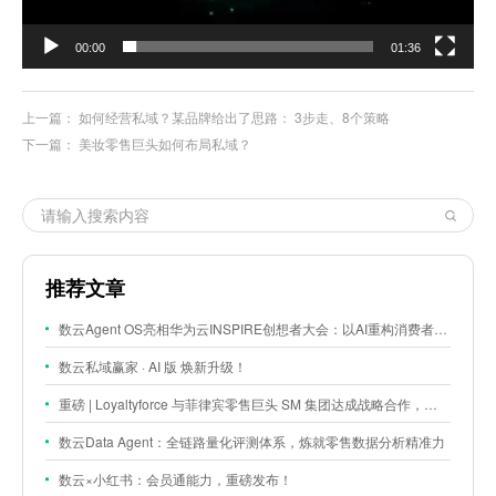
00:00
01:36
上一篇：
如何经营私域？某品牌给出了思路： 3步走、8个策略
下一篇：
美妆零售巨头如何布局私域？
推荐文章
数云Agent OS亮相华为云INSPIRE创想者大会：以AI重构消费者运营与零售营销新范式
数云私域赢家 · AI 版 焕新升级！
重磅 | Loyaltyforce 与菲律宾零售巨头 SM 集团达成战略合作，携手开启 SMAC 会员数智化运营新征程
数云Data Agent：全链路量化评测体系，炼就零售数据分析精准力
数云×小红书：会员通能力，重磅发布！