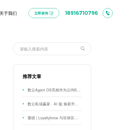
关于我们
18916710796
立即咨询
推荐文章
数云Agent OS亮相华为云INSPIRE创想者大会：以AI重构消费者运营与零售营销新范式
数云私域赢家 · AI 版 焕新升级！
重磅 | Loyaltyforce 与菲律宾零售巨头 SM 集团达成战略合作，携手开启 SMAC 会员数智化运营新征程