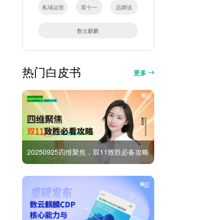
私域运营
双十一
品牌说
数云麒麟
热门白皮书
更多
20250925四维聚焦，双11致胜必备攻略