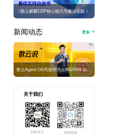
《数云麒麟CDP核心能力与最佳实践 》
新闻动态
更多
数云Agent OS亮相华为云INSPIRE创想者大会：以AI重构消费者运营与零售营销新范式
关于我们
扫码关注
扫码咨询