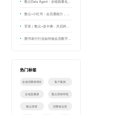
数云Data Agent：全链路量化评测体系，炼就零售数据分析精准力
数云×小红书：会员通能力，重磅发布！
官宣｜数云×连卡佛：共启跨境会员运营新征程，重塑消费联结新体验
图书发行行业如何做会员数字化?河南新华书店给打了个样！
热门标签
全域消费者增长
客户案例
全域直播课
数云营销学院
数云荣誉
消费者运营