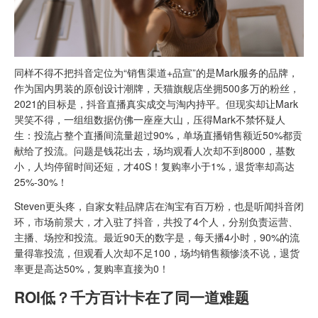
同样不得不把抖音定位为“销售渠道+品宣”的是Mark服务的品牌，
作为国内男装的原创设计潮牌，天猫旗舰店坐拥500多万的粉丝，
2021的目标是，抖音直播真实成交与淘内持平。但现实却让Mark
哭笑不得，一组组数据仿佛一座座大山，压得Mark不禁怀疑人
生：投流占整个直播间流量超过90%，单场直播销售额近50%都贡
献给了投流。问题是钱花出去，场均观看人次却不到8000，基数
小，人均停留时间还短，才40S！复购率小于1%，退货率却高达
25%-30%！
Steven更头疼，自家女鞋品牌店在淘宝有百万粉，也是听闻抖音闭
环，市场前景大，才入驻了抖音，共投了4个人，分别负责运营、
主播、场控和投流。最近90天的数字是，每天播4小时，90%的流
量得靠投流，但观看人次却不足100，场均销售额惨淡不说，退货
率更是高达50%，复购率直接为0！
ROI低？千方百计卡在了同一道难题