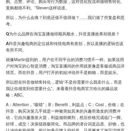
购、点赞、评论、购买等行为数据，这对优化投流和做销售转化、
复购都很不利。”Steven这样说道。
所以，为什么会痛？到底还值不值得做？……我们做了些复盘和思
考。
Q
为什么品牌在淘宝直播做得顺风顺水，抖音直播效果却很差？
A
抖音兴趣电商的定位就和传统电商有差别，所以直播的逻辑也该
有所不同。
就像Martin提到的，用户在不同平台的消费习惯不一样。如果说用
户对淘宝的心智是消费，淘宝直播间的作用就更像是客服或商品详
情页。而在抖音，用户打开的初始冲动并不是购物，而是娱乐。
所以想在抖音做销售转化，逻辑“不是你需要什么我卖什么，而是
我让你感觉到你需要什么”。来看看抖音电商官方给出的爆品攻
略：ABC。
A：Attention，“吸睛”；B：Benefit，利益点；C：Cost，价格；在
抖音，购买决策几乎就是一种被突如其来的兴趣所激发的消费冲
动，它由兴趣激发火苗，利益做助燃剂，然后价格完成临门一脚。
好球，成交！决策链路极简化。而品牌的潜台词是品质、好物，也
让冲动有所保障。所以如果品牌入驻抖音，只是搬来了淘宝详情页