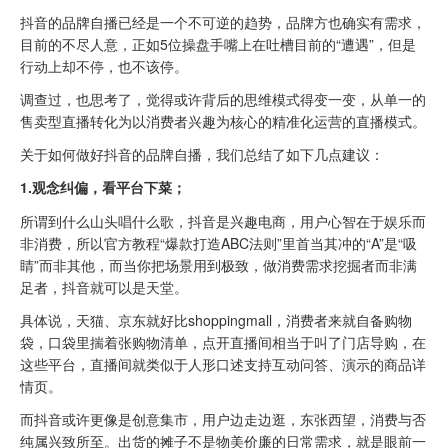
抖音的品牌自播已经是一个不可逆的趋势，品牌方也确实有需求，
目前的不尽人意，正如5位操盘手嘴上在吐槽目前的“遭遇”，但是
行动上却不停，也不该停。
调查过，也思考了，觉得或许背后的思维模式得变一变，从单一的
售卖型直播转化为以消费者兴趣为核心的精准化运营的直播模式。
关于如何做好抖音的品牌自播，我们总结了如下几点建议：
1.观念纠偏，看平台下菜；
所谓到什么山头唱什么歌，抖音是兴趣电商，用户心智在于娱乐而
非消费，所以官方教程“爆款打造ABC法则”里首当其冲的“A”是“吸
睛”而非其他，而当你把场景用到极致，做消费需求挖掘者而非满
足者，抖音就可以是天堂。
具体说，天猫、京东就好比shoppingmall，消费者来就自备购物
袋，口袋里揣着张购物清单，点开直播间相当于叫了门店导购，在
这些平台，直播间就类似于人形口述支持互动问答、演示的商品详
情页。
而抖音或许更像是创意集市，用户边走边逛，东张西望，消费与否
纯属兴致所至。出货的摊子不是物美价廉的日常需求，就是眼前一