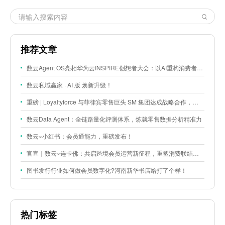
推荐文章
数云Agent OS亮相华为云INSPIRE创想者大会：以AI重构消费者运营与零售营销新范式
数云私域赢家 · AI 版 焕新升级！
重磅 | Loyaltyforce 与菲律宾零售巨头 SM 集团达成战略合作，携手开启 SMAC 会员数智化运营新征程
数云Data Agent：全链路量化评测体系，炼就零售数据分析精准力
数云×小红书：会员通能力，重磅发布！
官宣｜数云×连卡佛：共启跨境会员运营新征程，重塑消费联结新体验
图书发行行业如何做会员数字化?河南新华书店给打了个样！
热门标签