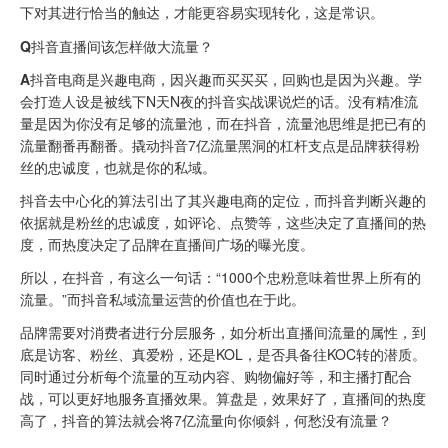
下对其进行恰当的触达，才能更容易实现转化，这是常识。
Q
抖音直播间该怎样做大流量？
A
抖音电商是兴趣电商，因兴趣而买买买，回购也是因为兴趣。学
会打造人设是被线下N天N夜的抖音实战课说烂的话。没有精准流
量是因为你没有足够的流量池，而在抖音，流量池思维是把已有的
流量翻番再翻番。撬动抖音7亿流量黑洞的杠杆支点是品牌获得粉
丝的忠诚度，也就是你的私域。
抖音去中心化的算法引出了其兴趣电商的定位，而抖音判断兴趣的
依据就是粉丝的忠诚度，如评论、点赞等，这些决定了直播间的热
度，而热度决定了品牌在直播间广场的曝光度。
所以，在抖音，有这么一句话：“1000个忠粉意味着世界上所有的
流量。”而抖音私域流量运营的价值也在于此。
品牌需要对消费者进行分层服务，如分析出直播间流量的属性，到
底是访客、粉丝、真爱粉，还是KOL，是否具备往KOC转的潜质。
同时通过分析每个流量的互动内容、购物偏好等，和主播打配合
战，可以更好地服务直播效果。算盘是，效果好了，直播间的热度
高了，抖音的算法就会将7亿流量向你倾斜，何愁没有流量？