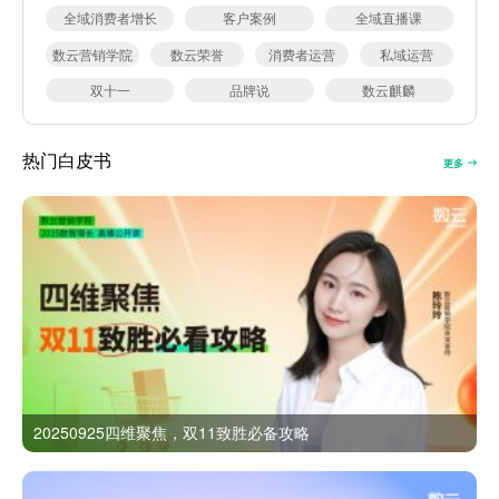
全域消费者增长
客户案例
全域直播课
数云营销学院
数云荣誉
消费者运营
私域运营
双十一
品牌说
数云麒麟
热门白皮书
更多
20250925四维聚焦，双11致胜必备攻略