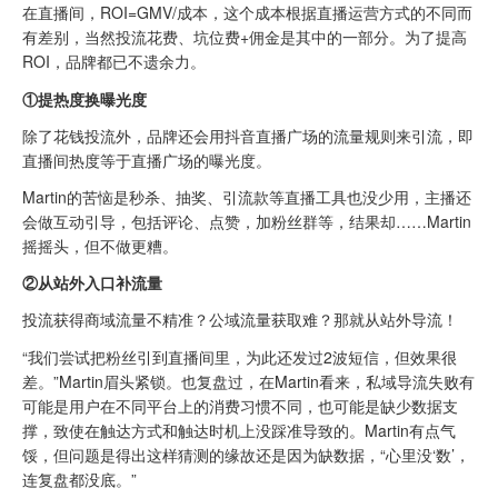
在直播间，ROI=GMV/成本，这个成本根据直播运营方式的不同而
有差别，当然投流花费、坑位费+佣金是其中的一部分。为了提高
ROI，品牌都已不遗余力。
①提热度换曝光度
除了花钱投流外，品牌还会用抖音直播广场的流量规则来引流，即
直播间热度等于直播广场的曝光度。
Martin的苦恼是秒杀、抽奖、引流款等直播工具也没少用，主播还
会做互动引导，包括评论、点赞，加粉丝群等，结果却……Martin
摇摇头，但不做更糟。
②从站外入口补流量
投流获得商域流量不精准？公域流量获取难？那就从站外导流！
“我们尝试把粉丝引到直播间里，为此还发过2波短信，但效果很
差。”Martin眉头紧锁。也复盘过，在Martin看来，私域导流失败有
可能是用户在不同平台上的消费习惯不同，也可能是缺少数据支
撑，致使在触达方式和触达时机上没踩准导致的。Martin有点气
馁，但问题是得出这样猜测的缘故还是因为缺数据，“心里没‘数’，
连复盘都没底。”