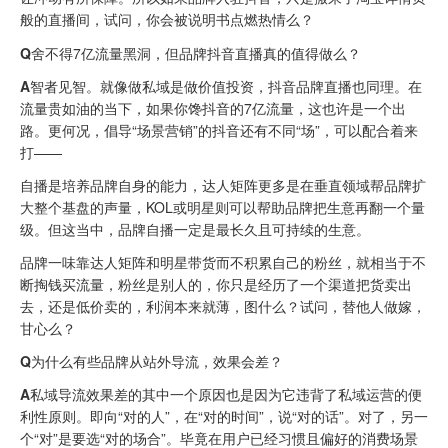
般的直播间，试问，你会被说明书点燃热情么？
Q
舍不得7亿流量黑洞，但品牌抖音直播真的值得做么？
A
智者见智。就像做私域是做价值投资，抖音品牌直播也同理。在
流量贵如油的当下，如果你馋抖音的7亿流量，这也许是一个出
路。更何况，倡导“场景营销”的抖音还有不同“场”，可以配合着来
打——
自播是培养品牌自身的能力，达人矩阵更多是在垂直领域帮品牌扩
大整个基盘的声量，KOL或明星则可以帮助品牌把生意再翻一个量
级。但这当中，品牌自播一定是最长久且可持续的生意。
品牌一味靠达人矩阵和明星带货而不积累自己的粉丝，就相当于不
断掏钱买流量，粉丝是别人的，你只是经历了一个渠道把货卖出
去，还是低价卖的，利润本来就薄，图什么？试问，替他人做嫁，
甘心么？
Q
为什么有些品牌从站外导流，效果会差？
A
私域导流效果差的其中一个原因也是因为它违背了私域运营的便
利性原则。即向“对的人”，在“对的时间”，说“对的话”。对了，另一
个“对”是要选“对的场合”。毕竟在用户已经习惯且偏好的消费场景