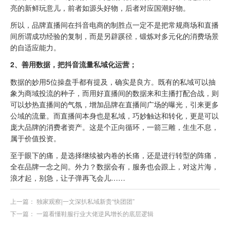
亮的新鲜玩意儿，前者如源头好物，后者对应国潮好物。
所以，品牌直播间在抖音电商的制胜点一定不是把常规商场和直播
间所谓成功经验的复制，而是另辟蹊径，锻炼对多元化的消费场景
的自适应能力。
2、善用数据，把抖音流量私域化运营；
数据的妙用5位操盘手都有提及，确实是良方。既有的私域可以抽
象为商域投流的种子，而用好直播间的数据来和主播打配合战，则
可以炒热直播间的气氛，增加品牌在直播间广场的曝光，引来更多
公域的流量。而直播间本身也是私域，巧妙触达和转化，更是可以
庞大品牌的消费者资产。这是个正向循环，一箭三雕，生生不息，
属于价值投资。
至于眼下的痛，是选择继续被内卷的长痛，还是进行转型的阵痛，
全在品牌一念之间。外力？数据会有，服务也会跟上，对这片海，
浪才起，别急，让子弹再飞会儿……
上一篇：
独家观察|一文深扒私域新贵“快团团”
下一篇：
一篇看懂鞋服行业大佬逆风增长的底层逻辑