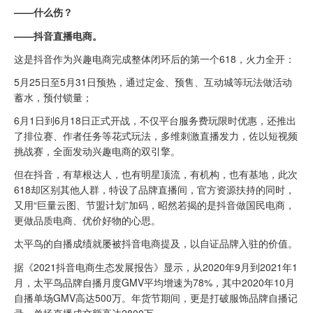
——什么伤？
——抖音直播电商。
这是抖音作为兴趣电商完成整体闭环后的第一个618，火力全开：
5月25日至5月31日预热，通过定金、预售、互动城等玩法做活动
蓄水，预付锁量；
6月1日到6月18日正式开战，不仅平台服务费玩限时优惠，还推出
了排位赛、作者任务等花式玩法，多维刺激直播发力，佐以短视频
挑战赛，全面发动兴趣电商的双引擎。
但在抖音，有草根达人，也有明星顶流，有机构，也有基地，此次
618却区别其他人群，特设了品牌直播间，官方资源扶持的同时，
又用“巨量云图、节盟计划”加码，昭然若揭的是抖音做国民电商，
更做品质电商、优价好物的心思。
太平鸟的自播成绩就屡被抖音电商提及，以自证品牌入驻的价值。
据《2021抖音电商生态发展报告》显示，从2020年9月到2021年1
月，太平鸟品牌自播月度GMV平均增速为78%，其中2020年10月
自播单场GMV高达500万。年货节期间，更是打破服饰品牌自播记
录，单场直播成交额高达2800万。