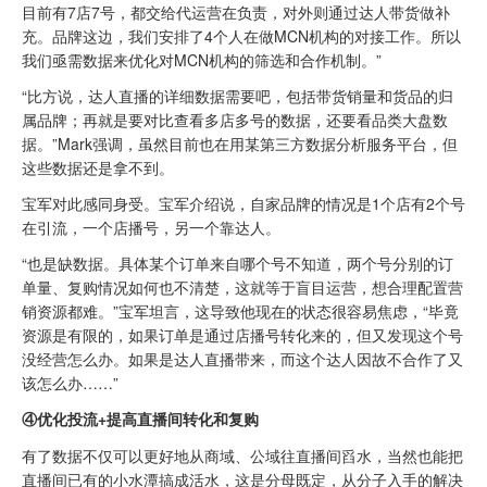
目前有7店7号，都交给代运营在负责，对外则通过达人带货做补
充。品牌这边，我们安排了4个人在做MCN机构的对接工作。所以
我们亟需数据来优化对MCN机构的筛选和合作机制。”
“比方说，达人直播的详细数据需要吧，包括带货销量和货品的归
属品牌；再就是要对比查看多店多号的数据，还要看品类大盘数
据。”Mark强调，虽然目前也在用某第三方数据分析服务平台，但
这些数据还是拿不到。
宝军对此感同身受。宝军介绍说，自家品牌的情况是1个店有2个号
在引流，一个店播号，另一个靠达人。
“也是缺数据。具体某个订单来自哪个号不知道，两个号分别的订
单量、复购情况如何也不清楚，这就等于盲目运营，想合理配置营
销资源都难。”宝军坦言，这导致他现在的状态很容易焦虑，“毕竟
资源是有限的，如果订单是通过店播号转化来的，但又发现这个号
没经营怎么办。如果是达人直播带来，而这个达人因故不合作了又
该怎么办……”
④优化投流+提高直播间转化和复购
有了数据不仅可以更好地从商域、公域往直播间舀水，当然也能把
直播间已有的小水潭搞成活水，这是分母既定，从分子入手的解决