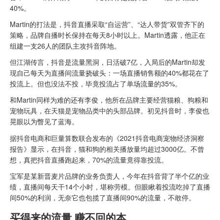
40%。
Martin的打法是，抖音直播采取“自运营”、“达人带货”双管齐下的
策略，品牌自播时长保持在每天8小时以上。Martin透露，他正在
组建一支26人的团队主攻抖音阵地。
但江湖传言，抖音是流量黑洞，日活破7亿，入局后的Martin却发
现自己每天为直播间流量挠破头：一场直播销售额的40%都花在了
投流上。但也没法不投，毕竟投流占了单场流量的35%。
和Martin同样为难的还有李俊，他所在品牌主要经营猫粮、狗粮和
宠物玩具，在天猫是宠物品类中的头部品牌。初见抖音时，李俊也
晃眼以为瞥见了蓝海。
据抖音电商和巨量算数联合发布的《2021抖音电商宠物经济洞察
报告》显示，在抖音，猫和狗的相关播放量均超过3000亿。不曾
想，真把抖音直播跑起来，70%的流量竟得靠投流。
宝军是某新晋麦片品牌的业务负责人，今年在抖音背了半个亿的业
绩，直播间每天干14个小时，堪称劳模。但眼瞅着投流吃掉了直播
间50%的利润，无奈它也包揽了直播间90%的流量，不敢停。
买得来的流量 赚不回的本