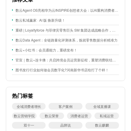
数云Agent OS亮相华为云INSPIRE创想者大会：以AI重构消费者运营与零售营销新范式
数云私域赢家 · AI 版 焕新升级！
重磅 | Loyaltyforce 与菲律宾零售巨头 SM 集团达成战略合作，携手开启 SMAC 会员数智化运营新征程
数云Data Agent：全链路量化评测体系，炼就零售数据分析精准力
数云×小红书：会员通能力，重磅发布！
官宣｜数云×连卡佛：共启跨境会员运营新征程，重塑消费联结新体验
图书发行行业如何做会员数字化?河南新华书店给打了个样！
热门标签
全域消费者增长
客户案例
全域直播课
数云营销学院
数云荣誉
消费者运营
私域运营
双十一
品牌说
数云麒麟