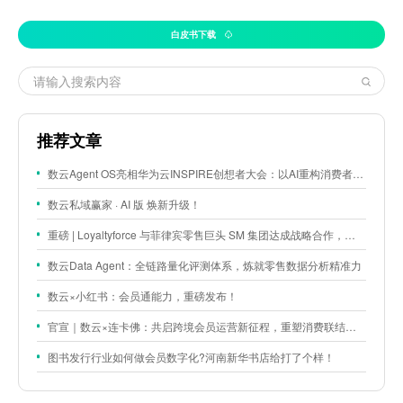
白皮书下载
推荐文章
数云Agent OS亮相华为云INSPIRE创想者大会：以AI重构消费者运营与零售营销新范式
数云私域赢家 · AI 版 焕新升级！
重磅 | Loyaltyforce 与菲律宾零售巨头 SM 集团达成战略合作，携手开启 SMAC 会员数智化运营新征程
数云Data Agent：全链路量化评测体系，炼就零售数据分析精准力
数云×小红书：会员通能力，重磅发布！
官宣｜数云×连卡佛：共启跨境会员运营新征程，重塑消费联结新体验
图书发行行业如何做会员数字化?河南新华书店给打了个样！