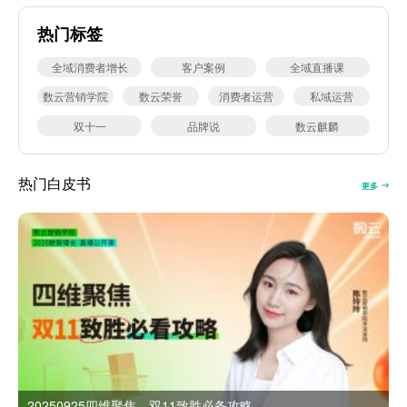
热门标签
全域消费者增长
客户案例
全域直播课
数云营销学院
数云荣誉
消费者运营
私域运营
双十一
品牌说
数云麒麟
热门白皮书
更多
20250925四维聚焦，双11致胜必备攻略