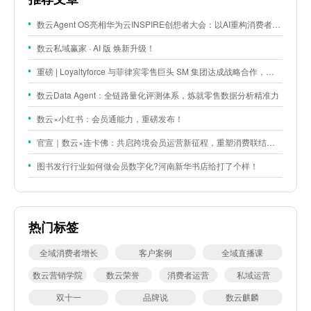
数云Agent OS亮相华为云INSPIRE创想者大会：以AI重构消费者运营与零售营销新范式
数云私域赢家 · AI 版 焕新升级！
重磅 | Loyaltyforce 与菲律宾零售巨头 SM 集团达成战略合作，携手开启 SMAC 会员数智化运营新征程
数云Data Agent：全链路量化评测体系，炼就零售数据分析精准力
数云×小红书：会员通能力，重磅发布！
官宣｜数云×连卡佛：共启跨境会员运营新征程，重塑消费联结新体验
图书发行行业如何做会员数字化?河南新华书店给打了个样！
热门标签
全域消费者增长
客户案例
全域直播课
数云营销学院
数云荣誉
消费者运营
私域运营
双十一
品牌说
数云麒麟