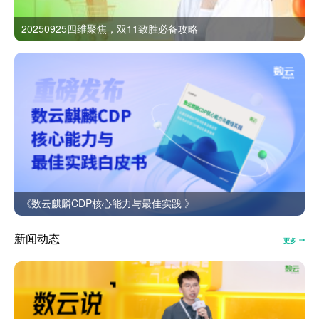
20250925四维聚焦，双11致胜必备攻略
《数云麒麟CDP核心能力与最佳实践 》
新闻动态
更多