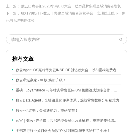
上一篇：
数云出席参加2020华南CIO大会，助力品牌实现全域消费者增长
下一篇：
6IXTY8IGHT×数云丨共建全域消费者运营平台，实现线上线下一体
化的无缝购物体验
推荐文章
数云Agent OS亮相华为云INSPIRE创想者大会：以AI重构消费者运营与零售营销新范式
数云私域赢家 · AI 版 焕新升级！
重磅 | Loyaltyforce 与菲律宾零售巨头 SM 集团达成战略合作，携手开启 SMAC 会员数智化运营新征程
数云Data Agent：全链路量化评测体系，炼就零售数据分析精准力
数云×小红书：会员通能力，重磅发布！
官宣｜数云×连卡佛：共启跨境会员运营新征程，重塑消费联结新体验
图书发行行业如何做会员数字化?河南新华书店给打了个样！