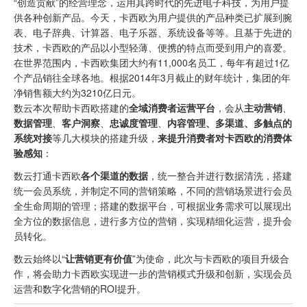
“创造贡献”的经营理念，运用其跨时代的先进电子科技，为用户提
供各种创新产品。今天，卡西欧为用户提供的产品种类已扩展到腕
表、电子辞典、计算器、电子乐器、系统设备等等。且基于先进的
技术，卡西欧的产品以小型轻薄、便携的特点而受到用户的喜爱。
在世界范围内，卡西欧集团大约有11,000名员工，每年有超过1亿
个产品销往全球各地。根据2014年3月截止的财年统计，集团的年
净销售额大约为3210亿日元。
数云本次帮助卡西欧搭建的
全域消费者运营平台
，会从
主动营销
、
数据管理
、
客户洞察
、
忠诚度管理
、
内容管理、多渠道、多触点的
系统对接
等几大模块的搭建升级，
来提升消费者对卡西欧的消费体
验感知
：
数云打通卡西欧
各个渠道的数据
，统一整合并进行数据清洗，搭建
统一会员系统，并制定不同的营销策略，不同的营销场景进行会员
全生命周期的管理；搭建的数据平台，可根据业务需求可以展现出
全方位的数据信息，进行多方位的营销，实现精细化运营，提升会
员转化。
数云始终以“
让营销更有价值
”为使命，此次与卡西欧的项目升级合
作，将会助力卡西欧实现进一步的营销模式升级和创新，实现会员
运营和数字化营销的ROI提升。