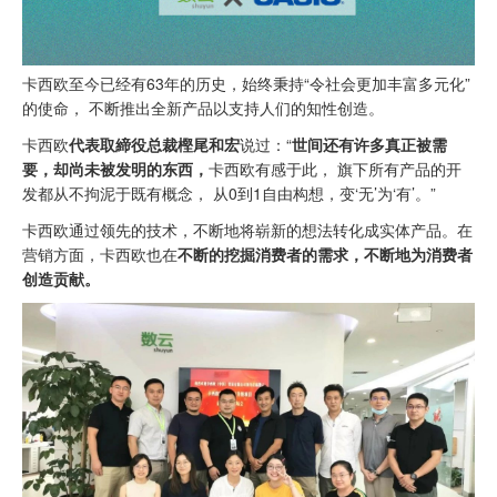
卡西欧至今已经有63年的历史，始终秉持“令社会更加丰富多元化”
的使命， 不断推出全新产品以支持人们的知性创造。
卡西欧
代表取締役总裁樫尾和宏
说过：“
世间还有许多真正被需
要
，却尚未被发明的东西，
卡西欧有感于此， 旗下所有产品的开
发都从不拘泥于既有概念， 从0到1自由构想，变‘无’为‘有’。”
卡西欧通过领先的技术，不断地将崭新的想法转化成实体产品。在
营销方面，卡西欧也在
不断的挖掘消费者的需求，不断地为消费者
创造贡献。