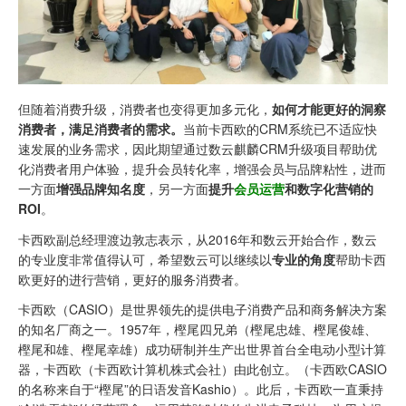
但随着消费升级，消费者也变得更加多元化，
如何才能更好的洞察
消费者，满足消费者的需求。
当前卡西欧的CRM系统已不适应快
速发展的业务需求，因此期望通过数云麒麟CRM升级项目帮助优
化消费者用户体验，提升会员转化率，增强会员与品牌粘性，进而
一方面
增强品牌知名度
，另一方面
提升
会员运营
和数字化营销的
ROI
。
卡西欧副总经理渡边敦志表示，从2016年和数云开始合作，数云
的专业度非常值得认可，希望数云可以继续以
专业的角度
帮助卡西
欧更好的进行营销，更好的服务消费者。
卡西欧（CASIO）是世界领先的提供电子消费产品和商务解决方案
的知名厂商之一。1957年，樫尾四兄弟（樫尾忠雄、樫尾俊雄、
樫尾和雄、樫尾幸雄）成功研制并生产出世界首台全电动小型计算
器，卡西欧（卡西欧计算机株式会社）由此创立。（卡西欧CASIO
的名称来自于“樫尾”的日语发音Kashio）。此后，卡西欧一直秉持