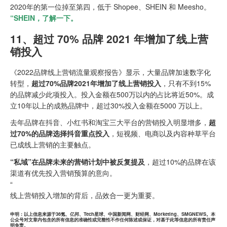
2020年的第一位掉至第四，低于 Shopee、SHEIN 和 Meesho。
“SHEIN，了解一下。
11、超过 70% 品牌 2021 年增加了线上营
销投入
《2022品牌线上营销流量观察报告》显示，大量品牌加速数字化
转型，
超过70%品牌2021年增加了线上营销投入
，只有不到15%
的品牌减少此项投入。投入金额在500万以内的占比将近50%。成
立10年以上的成熟品牌中，超过30%投入金额在5000 万以上。
去年品牌在抖音、小红书和淘宝三大平台的营销投入明显增多，
超
过70%的品牌选择抖音重点投入
，短视频、电商以及内容种草平台
已成线上营销的主要触点。
“私域”在品牌未来的营销计划中被反复提及
，超过10%的品牌在该
渠道有优先投入营销预算的意向。
“
线上营销投入增加的背后，品效合一更为重要。
申明：以上信息来源于36氪、亿邦、Tech星球、中国新闻网、财经网、Morketing、SMGNEWS。本
公众号对文章内包含的所有信息的准确性或完整性不作任何陈述或保证，对基于此等信息的所有责任声
明免责。