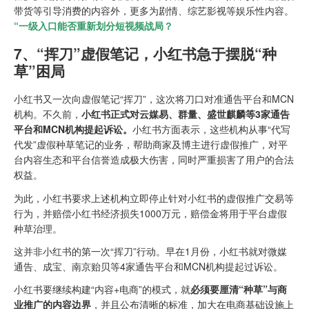
带货等引导消费的内容外，更多为剧情、综艺影视等娱乐性内容。
“一级入口能否重新划分短视频战局？
7、“挥刀”虚假笔记，小红书急于摆脱“种
草”困局
小红书又一次向虚假笔记“挥刀”，这次将刀口对准通告平台和MCN
机构。不久前，
小红书正式对云媒易、群量、盛世麒麟等3家通告
平台和MCN机构提起诉讼。
小红书方面表示，这些机构从事“代写
代发”虚假种草笔记的业务，帮助商家及博主进行虚假推广，对平
台内容生态和平台信誉造成极大伤害，同时严重损害了用户的合法
权益。
为此，小红书要求上述机构立即停止针对小红书的虚假推广交易等
行为，并赔偿小红书经济损失1000万元，赔偿金将用于平台虚假
种草治理。
这并非小红书的第一次“挥刀”行动。早在1月份，小红书就对微媒
通告、成宝、南京贻贝等4家通告平台和MCN机构提起过诉讼。
小红书要继续构建“内容+电商”的模式，就
必须要厘清“种草”与商
业推广的内容边界
，并且公布清晰的标准，加大在电商基础设施上