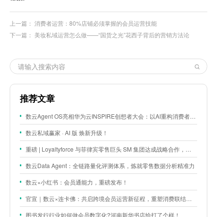
上一篇：
消费者运营：80%店铺必须掌握的会员运营技能
下一篇：
美妆私域运营怎么做——“国货之光”花西子背后的营销方法论
推荐文章
数云Agent OS亮相华为云INSPIRE创想者大会：以AI重构消费者运营与零售营销新范式
数云私域赢家 · AI 版 焕新升级！
重磅 | Loyaltyforce 与菲律宾零售巨头 SM 集团达成战略合作，携手开启 SMAC 会员数智化运营新征程
数云Data Agent：全链路量化评测体系，炼就零售数据分析精准力
数云×小红书：会员通能力，重磅发布！
官宣｜数云×连卡佛：共启跨境会员运营新征程，重塑消费联结新体验
图书发行行业如何做会员数字化?河南新华书店给打了个样！