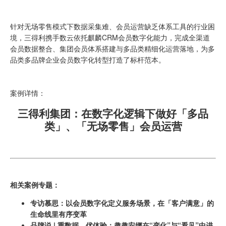
针对无场零售模式下数据采集难、会员运营缺乏体系工具的行业困
境，三得利携手数云依托麒麟CRM会员数字化能力，完成全渠道
会员数据整合、集团会员体系搭建与多品类精细化运营落地，为多
品类多品牌企业会员数字化转型打造了标杆范本。
案例详情：
三得利集团：在数字化逻辑下做好「多品
类」、「无场零售」会员运营
相关案例专题：
专访慕思：以会员数字化定义服务场景，在「客户满意」的
生命线里有序变革
品牌说 | 重数据、优体验：趣趣安娜在“变化”与“看见”中进