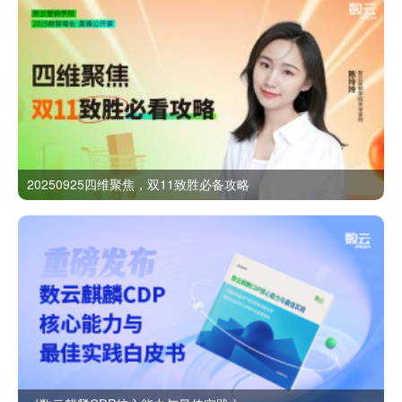
20250925四维聚焦，双11致胜必备攻略