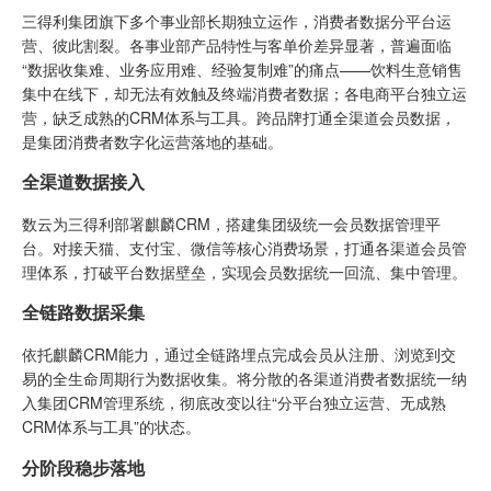
三得利集团旗下多个事业部长期独立运作，消费者数据分平台运
营、彼此割裂。各事业部产品特性与客单价差异显著，普遍面临
“数据收集难、业务应用难、经验复制难”的痛点——饮料生意销售
集中在线下，却无法有效触及终端消费者数据；各电商平台独立运
营，缺乏成熟的CRM体系与工具。跨品牌打通全渠道会员数据，
是集团消费者数字化运营落地的基础。
全渠道数据接入
数云为三得利部署麒麟CRM，搭建集团级统一会员数据管理平
台。对接天猫、支付宝、微信等核心消费场景，打通各渠道会员管
理体系，打破平台数据壁垒，实现会员数据统一回流、集中管理。
全链路
数据采集
依托麒麟CRM能力，通过全链路埋点完成会员从注册、浏览到交
易的全生命周期行为数据收集。将分散的各渠道消费者数据统一纳
入集团CRM管理系统，彻底改变以往“分平台独立运营、无成熟
CRM体系与工具”的状态。
分阶段
稳步
落地