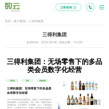
立即咨询
首页
»
客户案例
»
三得利集团
三得利集团
发布时间：2023-09-08 / 浏览次数：13,435
三得利集团：无场零售下的多品
类会员数字化
经营